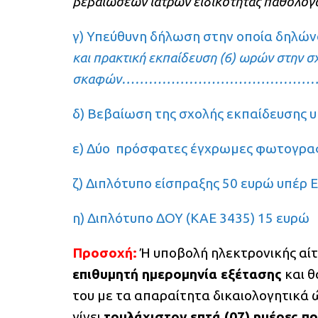
βεβαιώσεων ιατρών ειδικότητας παθολόγου
γ) Υπεύθυνη δήλωση στην οποία δηλώνο
και πρακτική εκπαίδευση (6) ωρών στην 
σκαφών……………………………………
δ) Βεβαίωση της σχολής εκπαίδευσης
ε) Δύο πρόσφατες έγχρωμες φωτογραφίε
ζ) Διπλότυπο είσπραξης 50 ευρώ υπέρ
η) Διπλότυπο ΔΟΥ (ΚΑΕ 3435) 15 ευρώ
Προσοχή:
Ή υποβολή ηλεκτρονικής αίτ
επιθυμητή ημερομηνία εξέτασης
και θ
του με τα απαραίτητα δικαιολογητικά ώ
γίνει
τουλάχιστον επτά (07) ημέρες π