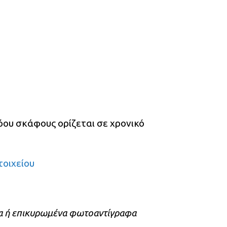
όου σκάφους ορίζεται σε χρονικό
τοιχείου
υπα ή επικυρωμένα φωτοαντίγραφα