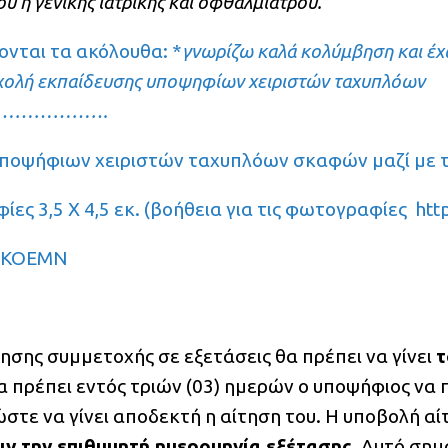
 ή γενικής ιατρικής και οφθαλμίατρου.
νται τα ακόλουθα: *
γνωρίζω καλά κολύμβηση και έχ
σχολή εκπαίδευσης υποψηφίων χειριστών
ταχυπλόων
……………….
 υποψήφιων χειριστών ταχυπλόων σκαφών μαζί με 
ς 3,5 Χ 4,5 εκ. (βοήθεια για τις φωτογραφίες
htt
 ΕΚΟΕΜΝ
ησης συμμετοχής σε εξετάσεις θα πρέπει να γίνει
τ
α πρέπει εντός τριών (03) ημερών ο υποψήφιος να 
στε να γίνει αποδεκτή η αίτηση του. Η υποβολή αί
ριν την επιθυμητή ημερομηνία εξέτασης
. Αυτό σημ