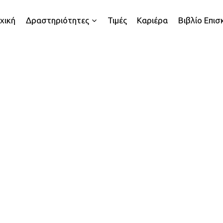
χική
Δραστηριότητες
Τιμές
Καριέρα
Βιβλίο Επι
Δικαιολογητικά